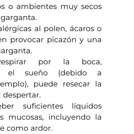
os o ambientes muy secos
a garganta.
lérgicas al polen, ácaros o
n provocar picazón y una
garganta.
spirar por la boca,
te el sueño (debido a
jemplo), puede resecar la
 despertar.
r suficientes líquidos
s mucosas, incluyendo la
be como ardor.