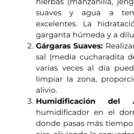
hierbas (manzanilla, jeng
suaves y agua a tem
excelentes. La hidrata
garganta húmeda y a dilui
Gárgaras Suaves:
Realiza
sal (media cucharadita d
varias veces al día pue
limpiar la zona, propor
alivio.
Humidificación del 
humidificador en el dor
donde pasas más tiempo