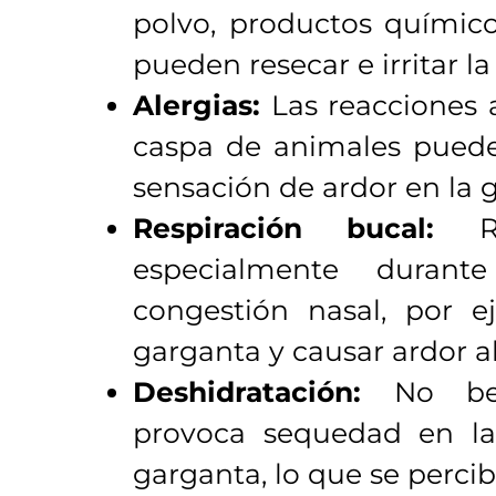
polvo, productos químic
pueden resecar e irritar l
Alergias:
Las reacciones a
caspa de animales puede
sensación de ardor en la 
Respiración bucal:
Re
especialmente duran
congestión nasal, por e
garganta y causar ardor al
Deshidratación:
No bebe
provoca sequedad en la
garganta, lo que se perci