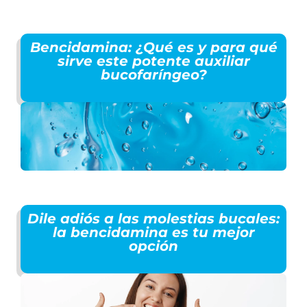
Bencidamina: ¿Qué es y para qué
sirve este potente auxiliar
bucofaríngeo?
Dile adiós a las molestias bucales:
la bencidamina es tu mejor
opción