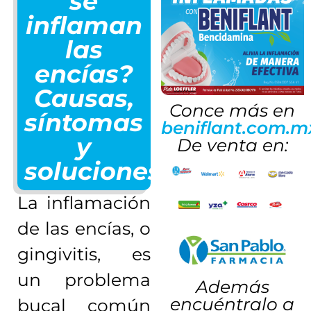
se
inflaman
las
encías?
Causas,
Conce más en
síntomas
beniflant.com.m
y
De venta en:
soluciones
La inflamación
de las encías, o
gingivitis, es
un problema
Además
encuéntralo a
bucal común