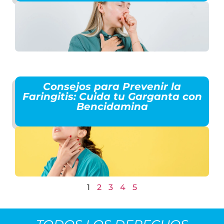
Consejos para Prevenir la
Faringitis: Cuida tu Garganta con
Bencidamina
1
2
3
4
5