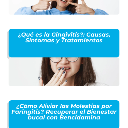
¿Qué es la Gingivitis?: Causas,
Síntomas y Tratamientos
¿Cómo Aliviar las Molestias por
Faringitis? Recuperar el Bienestar
bucal con Bencidamina