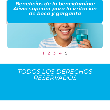
Beneficios de la bencidamina:
Alivio superior para la irritación
de boca y garganta
1
2
3
4
5
TODOS LOS DERECHOS
RESERVADOS