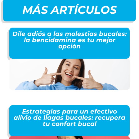
MÁS ARTÍCULOS
Dile adiós a las molestias bucales:
la bencidamina es tu mejor
opción
Estrategias para un efectivo
alivio de llagas bucales: recupera
tu confort bucal