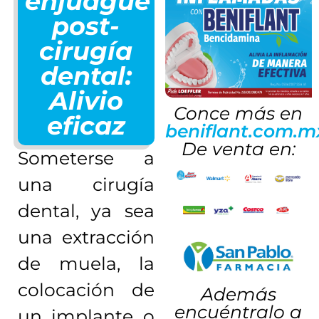
enjuague
post-
cirugía
dental:
Alivio
Conce más en
eficaz
beniflant.com.m
De venta en:
Someterse a
una cirugía
dental, ya sea
una extracción
de muela, la
colocación de
Además
encuéntralo a
un implante o