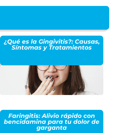
¿Qué es la Gingivitis?: Causas,
Síntomas y Tratamientos
Faringitis: Alivio rápido con
bencidamina para tu dolor de
garganta