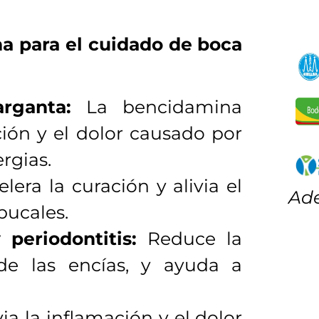
a para el cuidado de boca
rganta:
La bencidamina
ión y el dolor causado por
ergias.
lera la curación y alivia el
Ade
bucales.
 periodontitis:
Reduce la
de las encías, y ayuda a
via la inflamación y el dolor