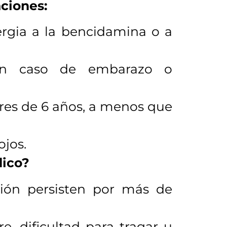
ciones:
ergia a la bencidamina o a
en caso de embarazo o
res de 6 años, a menos que
ojos.
dico?
ción persisten por más de
, dificultad para tragar u