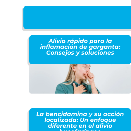
Alivio rápido para la
inflamación de garganta:
Consejos y soluciones
La bencidamina y su acción
localizada: Un enfoque
diferente en el alivio