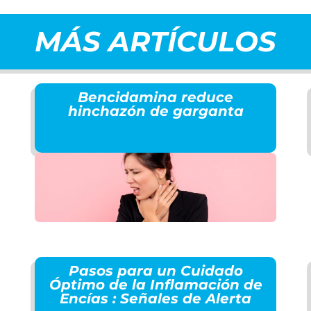
MÁS ARTÍCULOS
Bencidamina reduce
hinchazón de garganta
Pasos para un Cuidado
Óptimo de la Inflamación de
Encías : Señales de Alerta